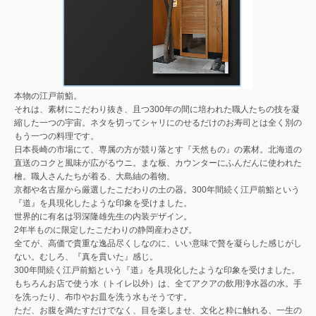
本物の江戸前鮨。
それは、素材にこだわり抜き、且つ300年の間に培われた職人たちの技を凝
縮した一つの宇宙。ネタを切ってシャリにのせるだけのお寿司とは全く別の
もう一つの料理です。
日本長崎の市場にて、専属の方が競り落とす『天然もの』の素材。北海道の
直送のコクと風味が広がるウニ。まな板、カウンターにふんだんに使われた
檜。職人さんたちが着る、大島紬の着物。
京都や名古屋から厳選したこだわりの土の器。300年間続く江戸前鮨という
『道』を具現化したような印象を受けました。
世界的に有名は羽深隆雄先生の内装デザイン。
2年半ものに限定したこだわりの静岡産わさび。
全てが、高価で貴重な逸品尽くしなのに、いい意味で贅を凝らした感じがし
ない。むしろ、『真を貫いた』感じ。
300年間続く江戸前鮨という『道』を具現化したような印象を受けました。
もちろんお店で使う水（トイレ以外）は、全てアクアの飲用浄水器の水。手
を洗ったり、布巾やお皿を洗う水もそうです。
ただ、お腹を満たすだけでなく、目を楽しませ、文化と粋に触れる、一生の