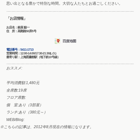
思い出となる豊かで特別な時間。大切な人たちとお過ごしください。
「お店情報」
お店名：銀座 鮨一
住 所：高郵路50弄5号
電話番号：
5411-1713
営業時間：12:00-14:00/17:30-21:30(L.O.)
最寄り駅：上海図書館駅（地下鉄10号線）
おススメ:
平均消費額:
1,480元
全席数:
19席
フロア席数:
個 室:
あり（3部屋）
ランチ:
あり（380元～）
WEB/Blog:
※こちらの記事は、2012年8月現在の情報になります。