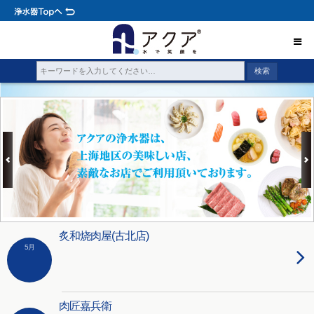
炙和烧肉屋(古北店)
5月
肉匠嘉兵衛