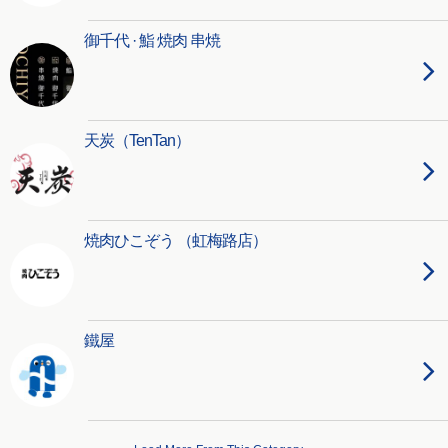
御千代 · 鮨 焼肉 串焼
天炭（TenTan）
焼肉ひこぞう （虹梅路店）
鐵屋