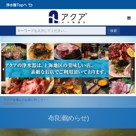
アクアを選んだお店に行こう！
布良瀬(めらせ)
布良瀬(めらせ)