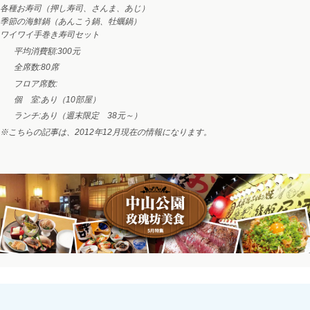
各種お寿司（押し寿司、さんま、あじ）
季節の海鮮鍋（あんこう鍋、牡蠣鍋）
ワイワイ手巻き寿司セット
平均消費額:
300元
全席数:
80席
フロア席数:
個 室:
あり（10部屋）
ランチ:
あり（週末限定 38元～）
※こちらの記事は、2012年12月現在の情報になります。