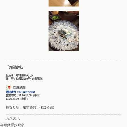
「お店情報」
お店名：布良瀬(めらせ)
住 所：仙霞路669号（x安龍路）
電話番号：
021-6212-2661
営業時間：17:30-24:00（平日）
11:30-24:00（土日）
最寄り駅：威宁路(地下鉄2号線)
おススメ:
各種特選お刺身