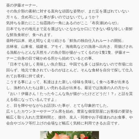
葵の伊藤オーナー。
その魚介類の素材に対する直向な頑固な姿勢が、まだ足を運ばれていない
方々も、含め耳にした事が多いのではないでしょうか？
気持ちを新たにここ仙霞路の一角にあるのがここ「布良瀬(めらせ)」
日本でもその地元まで足を運ばないとなかなか口にできない様な珍しい新鮮
な鮮魚食材が、食べれます。
葵時代以来、絶え間なく走り続ける「鮮魚の独自仕入れルートの開拓」
吉林省、山東省、福建省、アモイ、海南島などの漁港へ出向き、荷揚げされ
る漁船からどんな天然モノの魚介類が揚がってくるのか1隻1隻、伊藤オー
ナーご自身の目で確かめる所から始めているとの事。
「日本でも珍しく美味しい魚介類は、中国でも多くは採れないので市場に出
回らず、地元で食されているのがほとんど。そんな食材を自分で探して仕入
れてお客様に持て成す。
こうする事によって、私達はまた新しい珍味を美味しく食べる事が出来る
し、漁村の人たちは新しい売れる品が出来る。最近では漁港の人の方から
『おい！伊藤さん！たった今こんな魚が揚がったけどどうだ！？』と話を貰
える様になっているんですよ」
と、目を輝やせながらお話頂いた事が、とても印象的でした。
広々したカウンターやテーブル席を始め、豊富な個室部屋にお客様の要望を
幅広く取り入れた営業時間と、接待、友人・同僚やお子様連れのお食事、や
会合やゴルフ等打上げの会場など幅広く気軽に利用できるお店です。