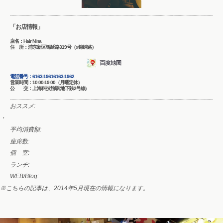
「お店情報」
店名：Hair Nina
住 所：浦东新区锦延路319号（x锦绣路）
電話番号：
6163-1961
6163-1962
営業時間：10:00-19:00（月曜定休）
公 交：上海科技館駅(地下鉄2号線)
おススメ:
・
平均消費額:
座席数:
個 室:
ランチ:
WEB/Blog:
※こちらの記事は、2014年5月現在の情報になります。