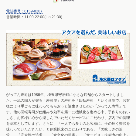
電話番号：
6159-0287
営業時間：11:00-22:00(L.o 21:30)
がってん寿司は1986年、埼玉県寄居町に小さな店舗からスタートしまし
た。一流の職人が握る「寿司屋」の寿司を「回転寿司」という形態で、お客
様により手ごろに味わってもらおうと誕生させたのが「がってん寿司」で
す。他の回転寿司が仕組みや効率を第一に機械化を進める中、手作りのおい
しさ、お客様に心から楽しんでいただくサービスにこだわり、店内での調理
を基本としています。さらに、「一人でも多くのお客様に、手の届く贅沢を
味わっていただきたい」と創業以来のこだわりである、「美味しさの追
求」、「安全性の追求」、「食文化の提案」、「サービス・技術力の向上」