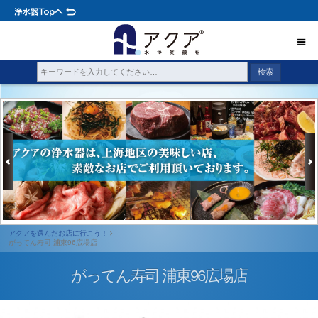
アクアを選んだお店に行こう！
がってん寿司 浦東96広場店
がってん寿司 浦東96広場店