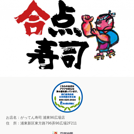
お店名：がってん寿司 浦東96広場店
住 所：浦東新区東方路796弄96広場2F211