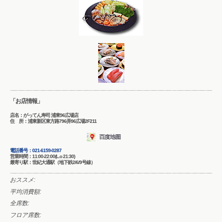
「お店情報」
店名：がってん寿司 浦東96広場店
住 所：浦東新区東方路796弄96広場2F211
電話番号：
021-6159-0287
営業時間：11:00-22:00(L.o 21:30)
最寄り駅：世紀大通駅（地下鉄2/6/9号線）
おススメ:
平均消費額:
全席数:
フロア席数: