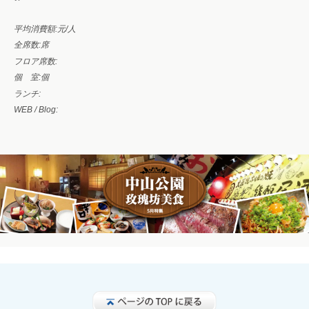
平均消費額:
元/人
全席数:
席
フロア席数:
個 室:
個
ランチ:
WEB / Blog: