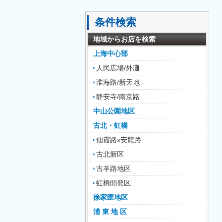
条件検索
地域からお店を検索
上海中心部
人民広場/外灘
淮海路/新天地
静安寺/南京路
中山公園地区
古北・虹橋
仙霞路x安龍路
古北新区
古羊路地区
虹橋開発区
徐家匯地区
浦 東 地 区