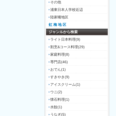
その他
浦東日本人学校近辺
陸家嘴地区
虹 梅 地 区
ジャンルから検索
ライト日本料理(9)
割烹&コース料理(29)
家庭料理(8)
専門店(46)
おでん(1)
すきやき(9)
アイスクリーム(1)
ウニ(2)
懐石料理(1)
水餃(1)
うなぎ(5)