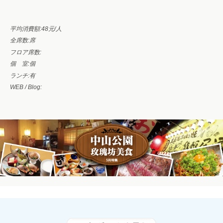
平均消費額:
48元/人
全席数:
席
フロア席数:
個 室:
個
ランチ:有
WEB / Blog: